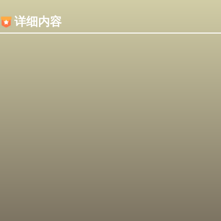
内容加载失败，可能是你的浏览器屏蔽了JS脚本！
详细内容