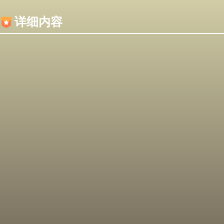
内容加载失败，可能是你的浏览器屏蔽了JS脚本！
详细内容