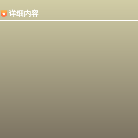
内容加载失败，可能是你的浏览器屏蔽了JS脚本！
详细内容