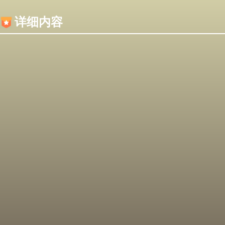
内容加载失败，可能是你的浏览器屏蔽了JS脚本！
详细内容