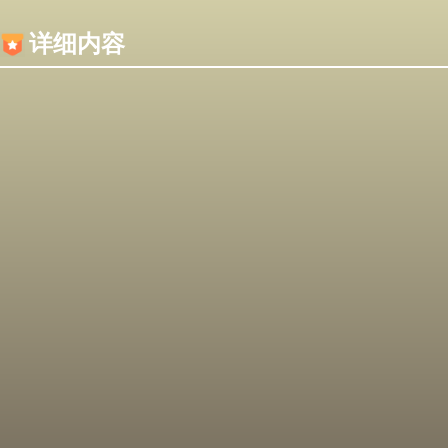
内容加载失败，可能是你的浏览器屏蔽了JS脚本！
详细内容