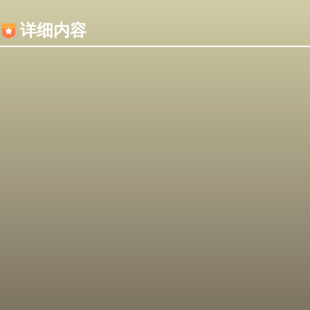
内容加载失败，可能是你的浏览器屏蔽了JS脚本！
详细内容