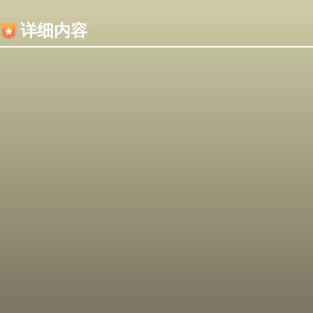
内容加载失败，可能是你的浏览器屏蔽了JS脚本！
详细内容