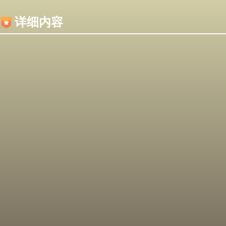
内容加载失败，可能是你的浏览器屏蔽了JS脚本！
详细内容