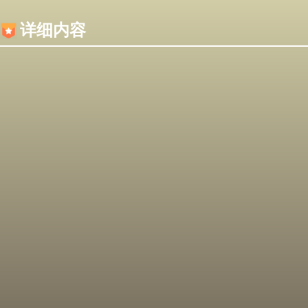
内容加载失败，可能是你的浏览器屏蔽了JS脚本！
详细内容