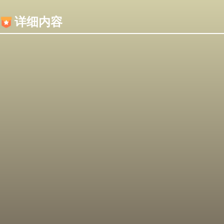
内容加载失败，可能是你的浏览器屏蔽了JS脚本！
详细内容