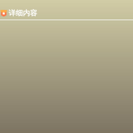
内容加载失败，可能是你的浏览器屏蔽了JS脚本！
详细内容