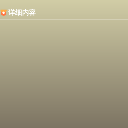
内容加载失败，可能是你的浏览器屏蔽了JS脚本！
详细内容