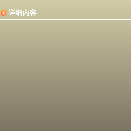
内容加载失败，可能是你的浏览器屏蔽了JS脚本！
详细内容