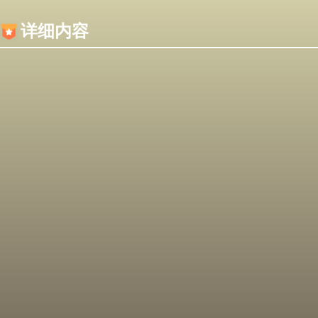
内容加载失败，可能是你的浏览器屏蔽了JS脚本！
详细内容