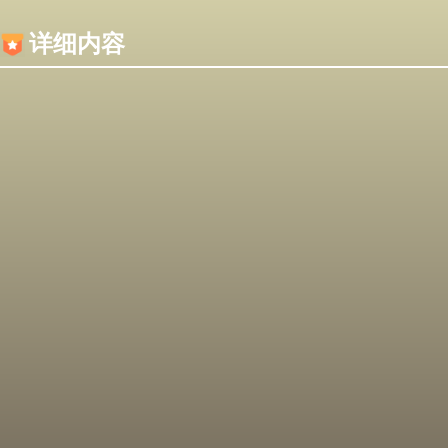
内容加载失败，可能是你的浏览器屏蔽了JS脚本！
详细内容