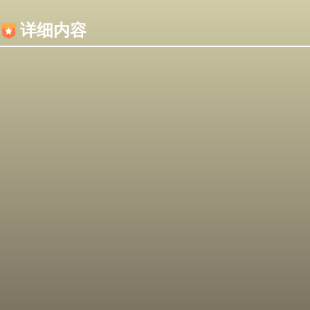
内容加载失败，可能是你的浏览器屏蔽了JS脚本！
详细内容