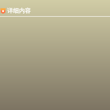
内容加载失败，可能是你的浏览器屏蔽了JS脚本！
详细内容