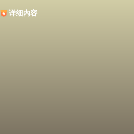
内容加载失败，可能是你的浏览器屏蔽了JS脚本！
详细内容