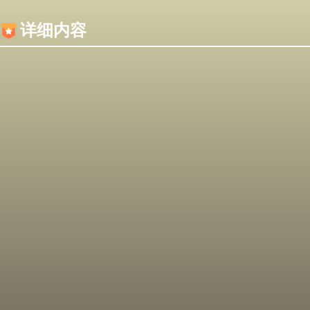
内容加载失败，可能是你的浏览器屏蔽了JS脚本！
详细内容