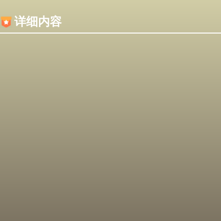
内容加载失败，可能是你的浏览器屏蔽了JS脚本！
详细内容