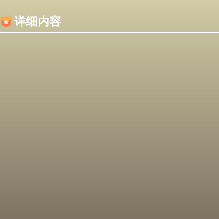
内容加载失败，可能是你的浏览器屏蔽了JS脚本！
详细内容