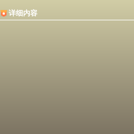
内容加载失败，可能是你的浏览器屏蔽了JS脚本！
详细内容