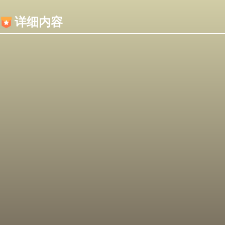
内容加载失败，可能是你的浏览器屏蔽了JS脚本！
详细内容