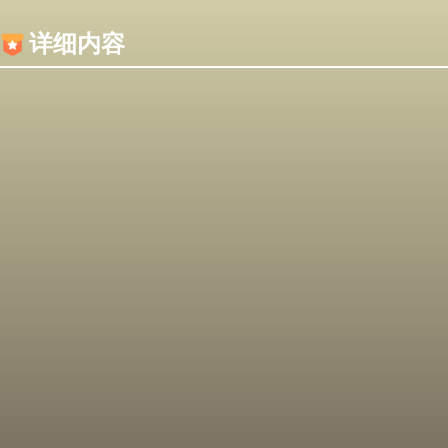
内容加载失败，可能是你的浏览器屏蔽了JS脚本！
详细内容