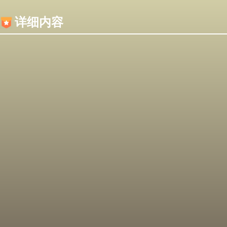
内容加载失败，可能是你的浏览器屏蔽了JS脚本！
详细内容