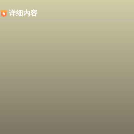
内容加载失败，可能是你的浏览器屏蔽了JS脚本！
详细内容