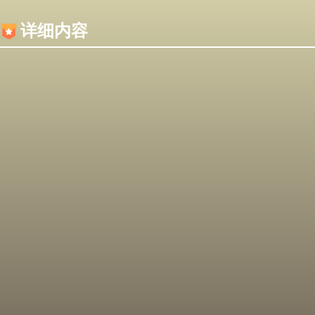
内容加载失败，可能是你的浏览器屏蔽了JS脚本！
详细内容