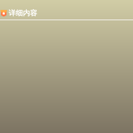
内容加载失败，可能是你的浏览器屏蔽了JS脚本！
详细内容