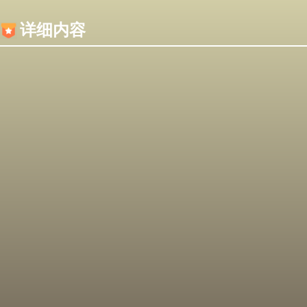
内容加载失败，可能是你的浏览器屏蔽了JS脚本！
详细内容