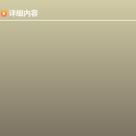
内容加载失败，可能是你的浏览器屏蔽了JS脚本！
详细内容