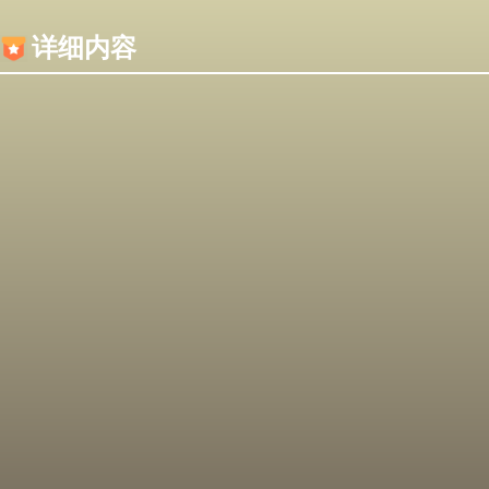
内容加载失败，可能是你的浏览器屏蔽了JS脚本！
详细内容