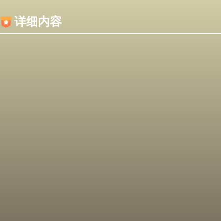
内容加载失败，可能是你的浏览器屏蔽了JS脚本！
详细内容