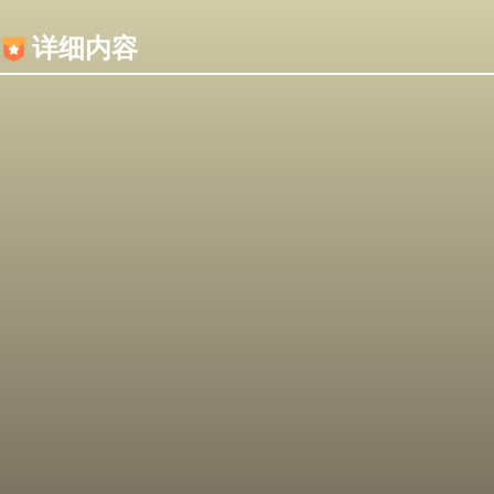
内容加载失败，可能是你的浏览器屏蔽了JS脚本！
详细内容