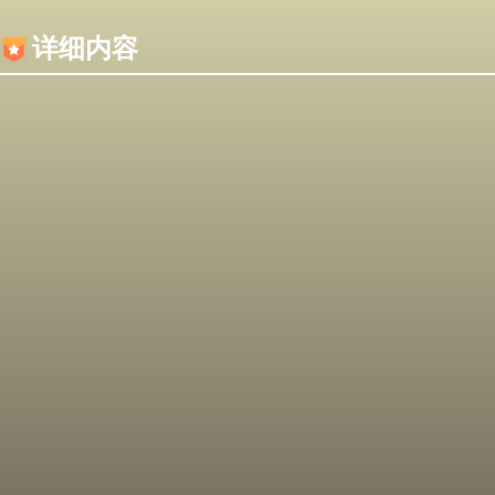
内容加载失败，可能是你的浏览器屏蔽了JS脚本！
详细内容