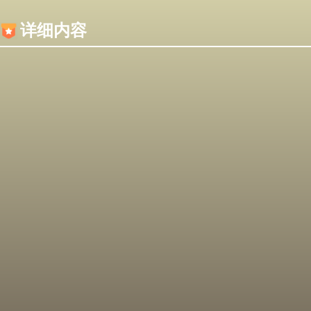
内容加载失败，可能是你的浏览器屏蔽了JS脚本！
详细内容