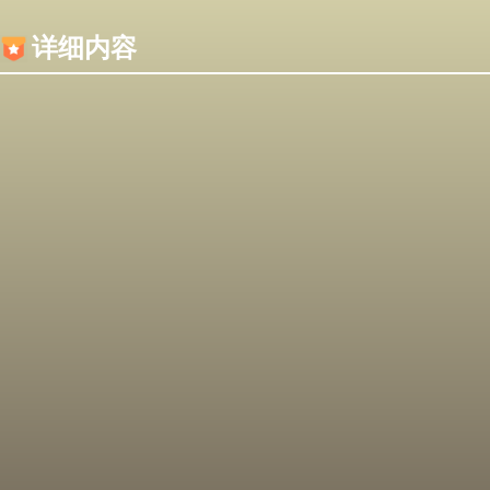
内容加载失败，可能是你的浏览器屏蔽了JS脚本！
详细内容