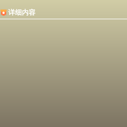
内容加载失败，可能是你的浏览器屏蔽了JS脚本！
详细内容